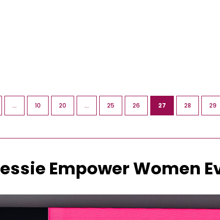
 heel veel potentie en dat naar buiten helpen brengen
et ervaren van meer verbinding met zichzelf. Vanuit …
...
10
20
...
25
26
27
28
29
essie Empower Women E