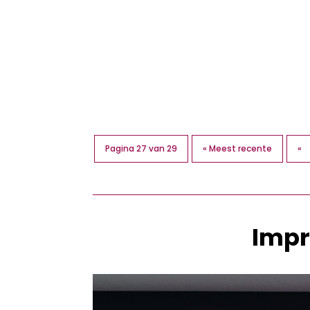
Sandra Lagace
Volgens Rosanne hebben we allemaal
gemaakt. Ze neemt vrouwen mee in h
Pagina 27 van 29
« Meest recente
«
Impr