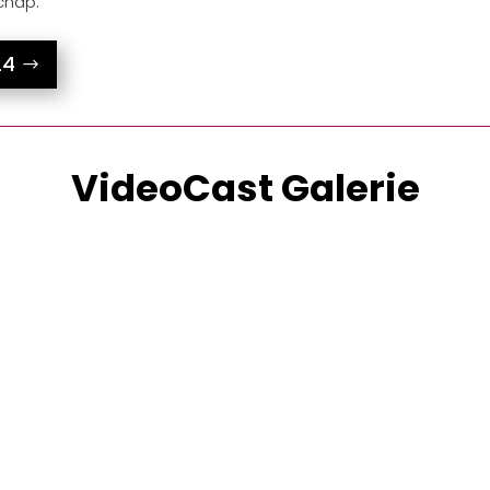
schap.
24
VideoCast Galerie
odig. In je leven, in relaties, in je bedrijf. Om volledig 
gaan naar de essentie van wie je deep down inside bent