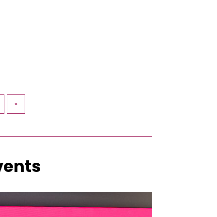
, daar heeft ze haar roeping van
»
vents