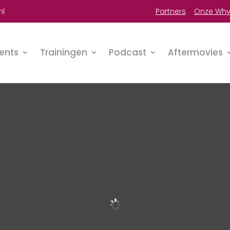
nl
P
artners
Onze Wh
ents
Trainingen
Podcast
Aftermovies