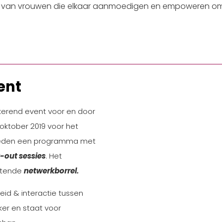
 van vrouwen die elkaar aanmoedigen en empoweren om
ent
kerend event voor en door
oktober 2019 voor het
bieden een programma met
-out sessies
. Het
itende
netwerkborrel.
id & interactie tussen
ker en staat voor