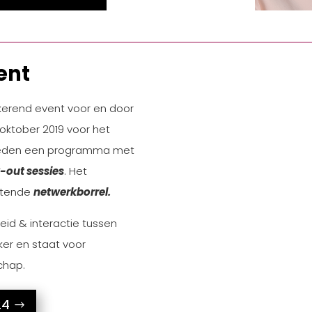
ent
kerend event voor en door
oktober 2019 voor het
bieden een programma met
-out sessies
. Het
itende
netwerkborrel.
id & interactie tussen
ker en staat voor
schap.
24