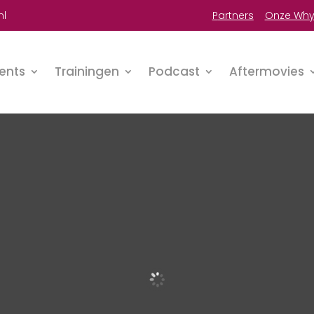
nl
P
artners
Onze Wh
ents
Trainingen
Podcast
Aftermovies