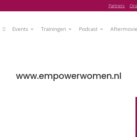
P
artners
Onz
Events
Trainingen
Podcast
Aftermovi
www.empowerwomen.nl