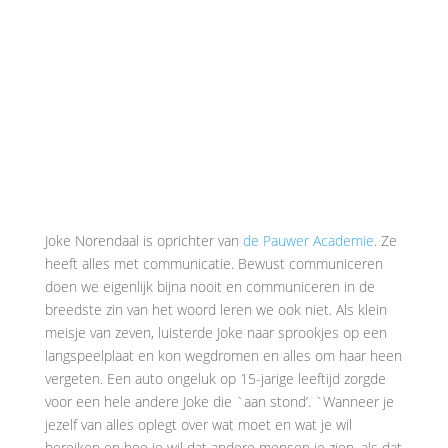
Joke Norendaal is oprichter van
de Pauwer Academie
. Ze
heeft alles met communicatie. Bewust communiceren
doen we eigenlijk bijna nooit en communiceren in de
breedste zin van het woord leren we ook niet. Als klein
meisje van zeven, luisterde Joke naar sprookjes op een
langspeelplaat en kon wegdromen en alles om haar heen
vergeten. Een auto ongeluk op 15-jarige leeftijd zorgde
voor een hele andere Joke die `aan stond’. `Wanneer je
jezelf van alles oplegt over wat moet en wat je wil
bereiken en hoe je wil dat andere mensen je zien, als dat