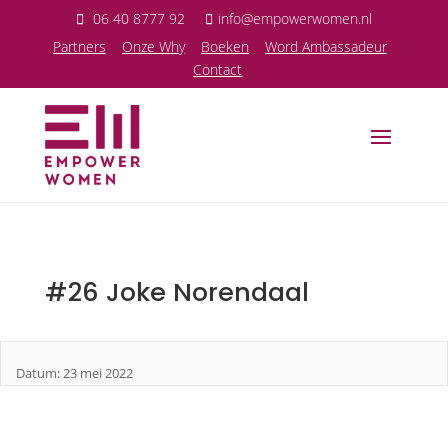
06 40 8777 92
info@empowerwomen.nl
P
artners
Onze Why
Boeken
Word Ambassadeur
Contact
#26 Joke Norendaal
Datum: 23 mei 2022