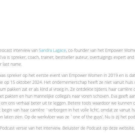
deocast interview van
Sandra Lagace
, co-founder van het Empower Wom
 Eva is spreker, coach, trainer, bestseller auteur, overtuigings expert an
r last name.
as spreker op het eerste event van Empower Women in 2019 en is dat
tie op 15 oktober 2024. Het ondernemerschap heeft ze niet vanuit hui
um pakken zat er als kind al vroeg in. Ze ontdekte tijdens haar carrière
et pakten en hun mannelijke collega’s naar voren schoven. Eva geeft aa
om ons verhaal beter uit te leggen. Betere tools waardoor we kunnen o
 begin van haar carrière `verborgen in het volle licht’, omdat ze vanuit ha
on laten zien. Op de werkvloer was ze `one of the guys’. Nu is zij het po
 Podcast versie van het interview. Beluister de Podcast op deze website.