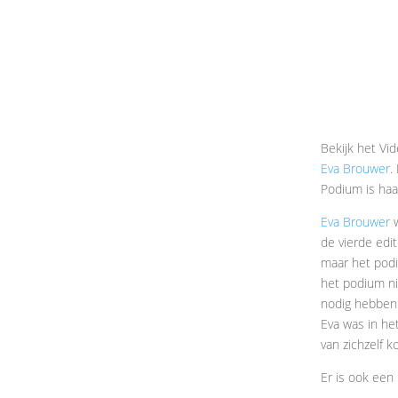
Bekijk het Vi
Eva Brouwer
.
Podium is haa
Eva Brouwer
w
de vierde edi
maar het podi
het podium ni
nodig hebben 
Eva was in het
van zichzelf k
Er is ook een