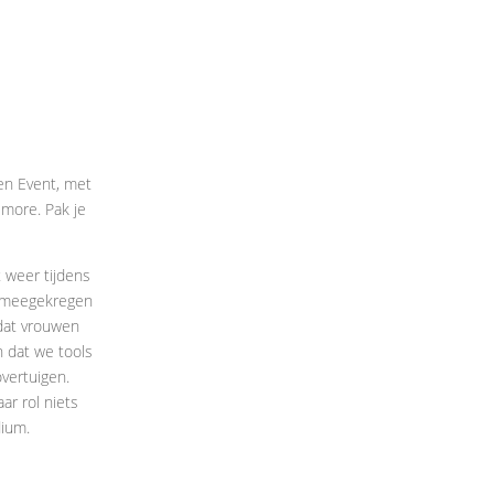
en Event, met
d more. Pak je
 weer tijdens
s meegekregen
 dat vrouwen
n dat we tools
vertuigen.
ar rol niets
dium.