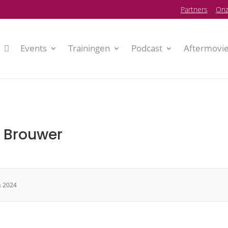
P
artners
Onz
Events
Trainingen
Podcast
Aftermovi
 Brouwer
s 2024