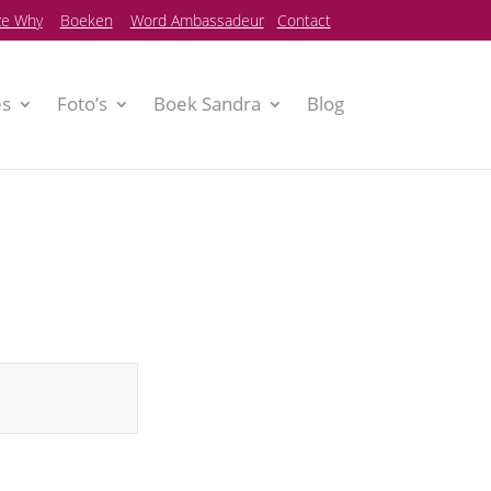
e Why
Boeken
Word Ambassadeur
Contact
es
Foto’s
Boek Sandra
Blog