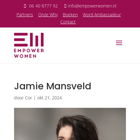
06 40 8777 92
info@empowerwomen.nl
P
artners
Onze Why
Boeken
Word Ambassadeur
Contact
Jamie Mansveld
door
Cor
|
okt 21, 2024