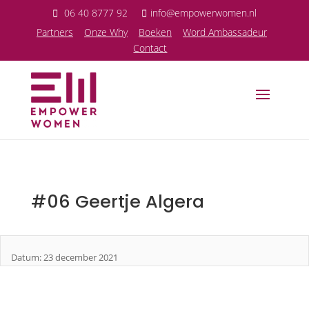
06 40 8777 92
info@empowerwomen.nl
P
artners
Onze Why
Boeken
Word Ambassadeur
Contact
#06 Geertje Algera
Datum: 23 december 2021