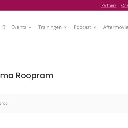
P
artners
Onz
Events
Trainingen
Podcast
Aftermovi
hma Roopram
 2022