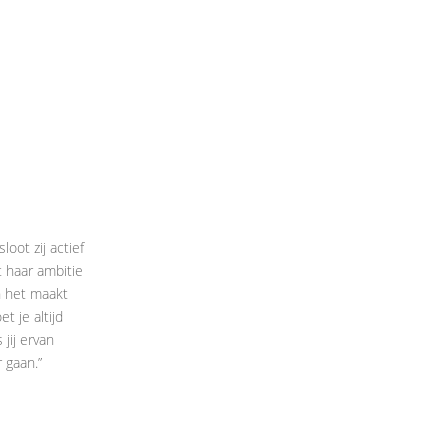
oot zij actief
t haar ambitie
en het maakt
t je altijd
jij ervan
 gaan.”