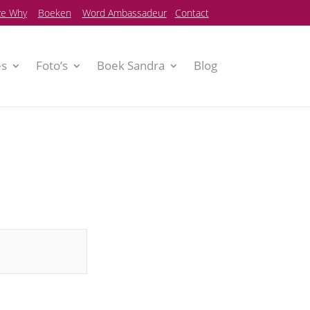
e Why
Boeken
Word Ambassadeur
Contact
es
Foto’s
Boek Sandra
Blog