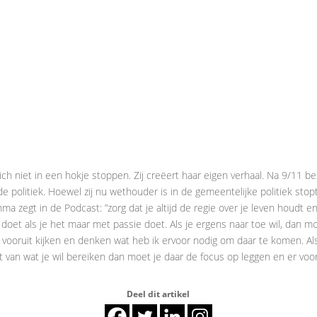
ch niet in een hokje stoppen. Zij creëert haar eigen verhaal. Na 9/11 besl
e politiek. Hoewel zij nu wethouder is in de gemeentelijke politiek stop
hma zegt in de Podcast: ”zorg dat je altijd de regie over je leven houdt 
e doet als je het maar met passie doet. Als je ergens naar toe wil, dan moe
vooruit kijken en denken wat heb ik ervoor nodig om daar te komen. Als 
t van wat je wil bereiken dan moet je daar de focus op leggen en er voor
Deel dit artikel