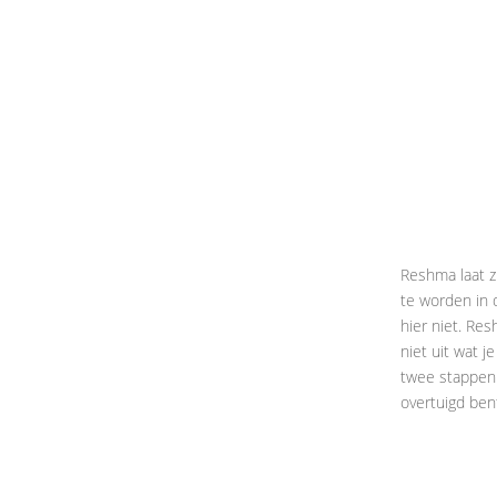
Reshma laat zi
te worden in d
hier niet. Res
niet uit wat j
twee stappen 
overtuigd ben