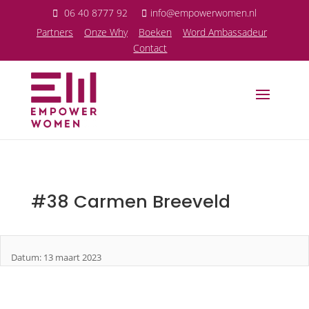
06 40 8777 92
info@empowerwomen.nl
P
artners
Onze Why
Boeken
Word Ambassadeur
Contact
#38 Carmen Breeveld
Datum: 13 maart 2023