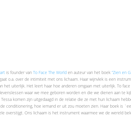
art
is founder van
To Face The World
en auteur van het boek
”Zien en G
 gaat o.a. over de intimiteit met ons lichaam. Haar wijnvlek is een instru
an het uiterlijk. Het leert haar hoe anderen omgaan met uiterlijk. To face
 levenslessen waar we mee geboren worden en die we dienen aan te ki
j Tessa komen zijn uitgedaagd in de relatie die ze met hun lichaam hebben
de conditionering, hoe iemand er uit zou moeten zien. Haar boek is `een
nele overstijgt. Ons lichaam is het instrument waarmee we de wereld be