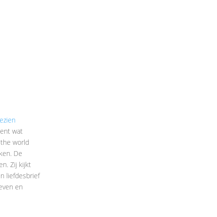
ezien
ment wat
 the world
jken. De
. Zij kijkt
 liefdesbrief
leven en