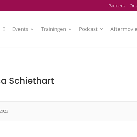
P
artners
Onz
Events
Trainingen
Podcast
Aftermovi
a Schiethart
 2023