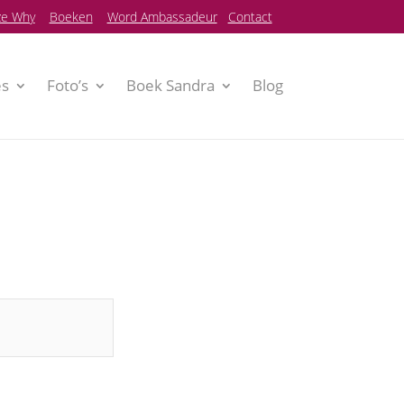
e Why
Boeken
Word Ambassadeur
Contact
es
Foto’s
Boek Sandra
Blog