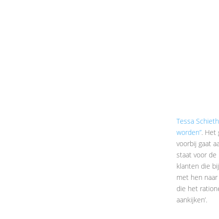
Tessa Schieth
worden”
. Het
voorbij gaat a
staat voor de
klanten die bi
met hen naar 
die het ratio
aankijken’.