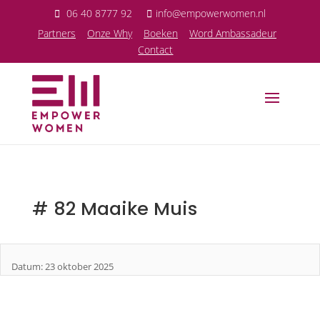
06 40 8777 92
info@empowerwomen.nl
P
artners
Onze Why
Boeken
Word Ambassadeur
Contact
# 82 Maaike Muis
Datum: 23 oktober 2025