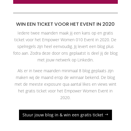
WIN EEN TICKET VOOR HET EVENT IN 2020
Iedere twee maanden maak jij een kans op en gratis
ticket voor het Empower Women 010 Event in 2020. De
spelregels zijn heel eenvoudig. Jij levert een blog plus
foto aan. Zodra deze door ons geplaatst is deel jij de blog
met jouw netwerk op Linkedin.
Als er in twee maanden minimaal 8 blog geplaats zijn
maken wij de maand erop de winnaar bekend. De blog
met de meeste exposure qua aantal likes en views wint
het gratis ticket voor het Empower Women Event in
2020.
Stuur jouw blog in & win een gratis ticket