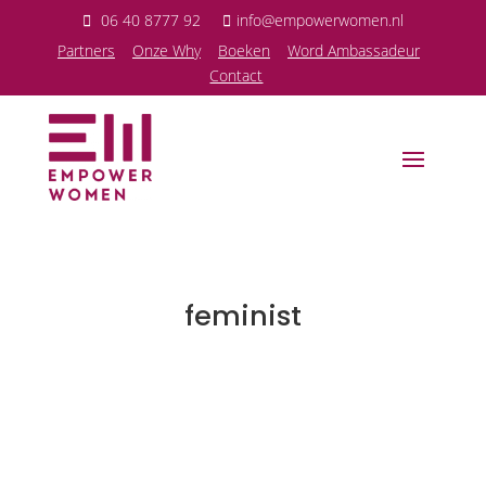
06 40 8777 92
info@empowerwomen.nl
P
artners
Onze Why
Boeken
Word Ambassadeur
Contact
feminist