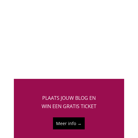
Sommige uitlatingen over feminisme die je
tegenkomt in de media of hoort in je netwerk zijn
negatief. Zou niet iedereen een feminist moeten
zijn? Zouden we niet allemaal een
gelijkwaardigheid …
PLAATS JOUW BLOG EN
WIN EEN GRATIS TICKET
Meer info →