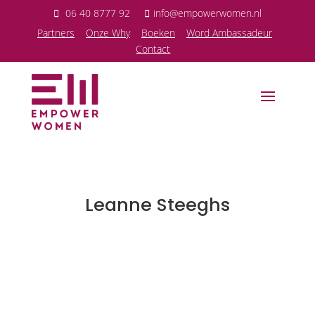
06 40 8777 92
info@empowerwomen.nl
P
artners
Onze Why
Boeken
Word Ambassadeur
Contact
Leanne Steeghs
Sandra Lagace