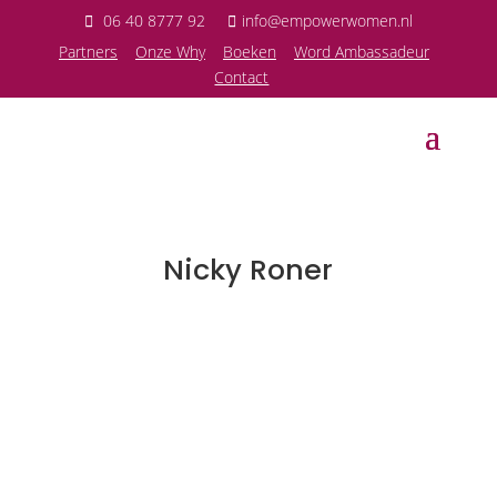
06 40 8777 92
info@empowerwomen.nl
P
artners
Onze Why
Boeken
Word Ambassadeur
Contact
Nicky Roner
Sandra Lagace
Nicky benadrukt het belang van een veilige en
warme omgeving, waarbij netwerken niet voelt als