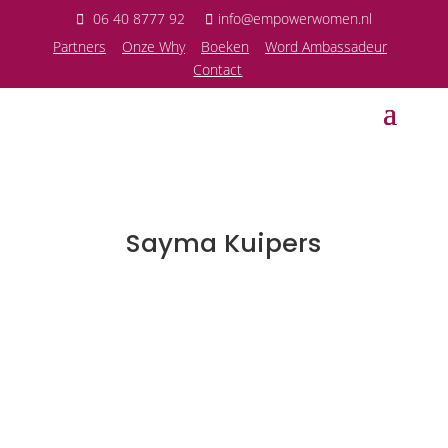
06 40 8777 92
info@empowerwomen.nl
P
artners
Onze Why
Boeken
Word Ambassadeur
Contact
Sayma Kuipers
Sandra Lagace
In deze aflevering van Empowerwomen-depodcast
spreek ik met Sayma Kuipers over het gedrag van