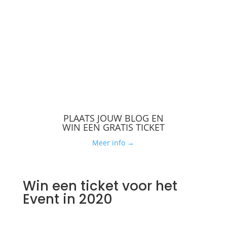
vrouwen haar vertelden begon ze een rode lijn en
patronen te zien. Ze is aanvankelijk begonnen om
koppels …
PLAATS JOUW BLOG EN
WIN EEN GRATIS TICKET
Meer info →
Win een ticket voor het
Event in 2020