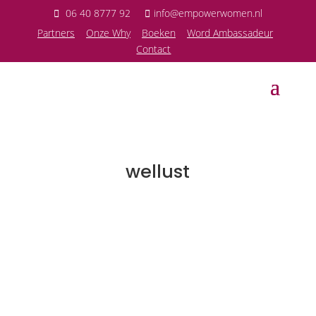
06 40 8777 92
info@empowerwomen.nl
P
artners
Onze Why
Boeken
Word Ambassadeur
Contact
wellust
Sandra Lagace
Elise van Alderen is seksuoloog en heeft haar
eigen praktijk voor seksuologie. In de verhalen die