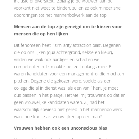
inclusie of diversiteit. Zolang je de vrouwen aan de
voorkant niet weet te binden, zullen ze ook minder snel
doordringen tot het mannenbolwerk aan de top.
Mensen aan de top zijn geneigd om te kiezen voor
mensen die op hen lijken
Dit fenomeen heet `similarity attraction bias’. Degenen
die op ons lijken (qua achtergrond, sekse en kleur),
vinden we vaak ook aardiger en schatten we
competenter in. Ik maakte het zelf onlangs mee. Er
waren kandidaten voor een managementrol die mochten
pitchen. Degene die gekozen werd, voelde als een
collega die al in dienst was, als een van `hen’. Je moet
dus passen in het plaatje. Het viel mij trouwens op dat er
geen vrouwelijke kandidaten waren. Zij had het
waarschijnlijk sowieso niet gered in het mannenbolwerk
want hoe kun je als vrouw lijken op een man?
Vrouwen hebben ook een unconscious bias