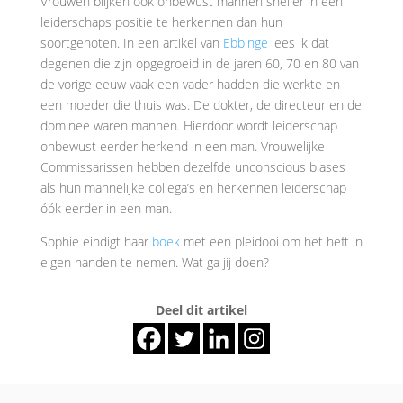
Vrouwen blijken ook onbewust mannen sneller in een
leiderschaps positie te herkennen dan hun
soortgenoten. In een artikel van
Ebbinge
lees ik dat
degenen die zijn opgegroeid in de jaren 60, 70 en 80 van
de vorige eeuw vaak een vader hadden die werkte en
een moeder die thuis was. De dokter, de directeur en de
dominee waren mannen. Hierdoor wordt leiderschap
onbewust eerder herkend in een man. Vrouwelijke
Commissarissen hebben dezelfde unconscious biases
als hun mannelijke collega’s en herkennen leiderschap
óók eerder in een man.
Sophie eindigt haar
boek
met een pleidooi om het heft in
eigen handen te nemen. Wat ga jij doen?
Deel dit artikel