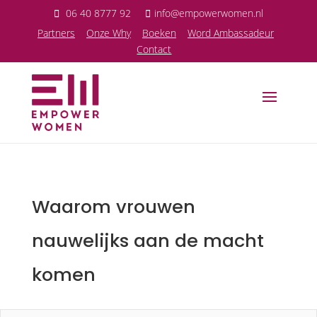
06 40 8777 92
info@empowerwomen.nl
P
artners
Onze Why
Boeken
Word Ambassadeur
Contact
Waarom vrouwen
nauwelijks aan de macht
komen