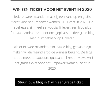
WIN EEN TICKET VOOR HET EVENT IN 2020
Iedere twee maanden maak jij een kans op en gratis
ticket voor het Empower Women 010 Event in 2020. De
spelregels zijn heel eenvoudig. Jij levert een blog plus
foto aan. Zodra deze door ons geplaatst is deel jij de blog
met jouw netwerk op Linkedin.
Als er in twee maanden minimaal 8 blog geplaats zijn
maken wij de maand erop de winnaar bekend. De blog
met de meeste exposure qua aantal likes en views wint
het gratis ticket voor het Empower Women Event in
2020.
Stuur jouw blog in & win een gratis ticket