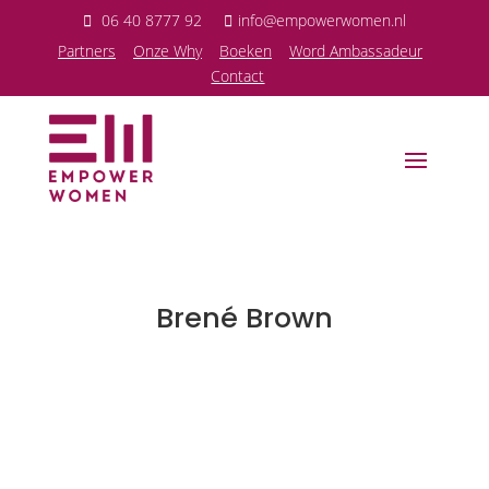
06 40 8777 92
info@empowerwomen.nl
P
artners
Onze Why
Boeken
Word Ambassadeur
Contact
Brené Brown