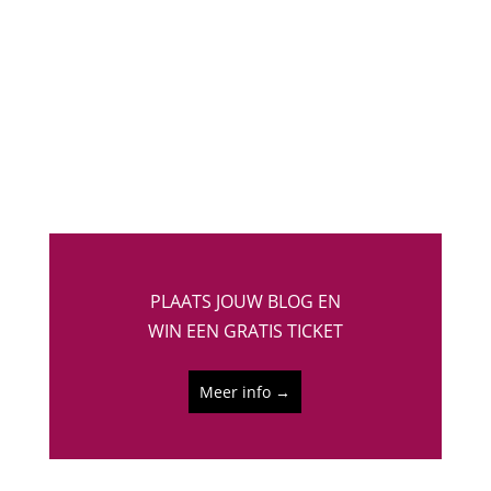
twee dagen na het verschijnen van zijn album
Blackstar, sloeg in als een bom. Alles wat Bowie
deed was kunst. Hij liet …
PLAATS JOUW BLOG EN
WIN EEN GRATIS TICKET
Meer info →