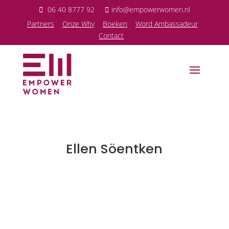
06 40 8777 92
info@empowerwomen.nl
P
artners
Onze Why
Boeken
Word Ambassadeur
Contact
Ellen Söentken