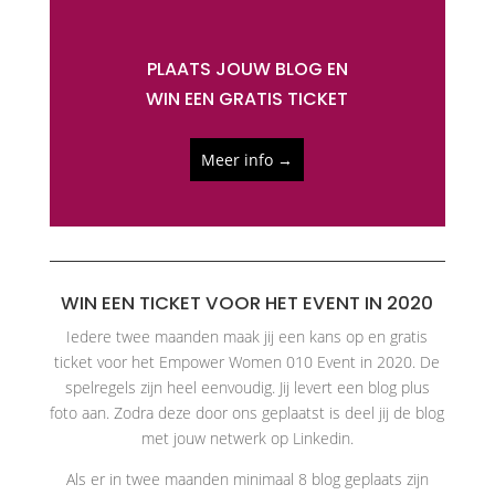
PLAATS JOUW BLOG EN
WIN EEN GRATIS TICKET
Meer info →
WIN EEN TICKET VOOR HET EVENT IN 2020
Iedere twee maanden maak jij een kans op en gratis
ticket voor het Empower Women 010 Event in 2020. De
spelregels zijn heel eenvoudig. Jij levert een blog plus
foto aan. Zodra deze door ons geplaatst is deel jij de blog
met jouw netwerk op Linkedin.
Als er in twee maanden minimaal 8 blog geplaats zijn